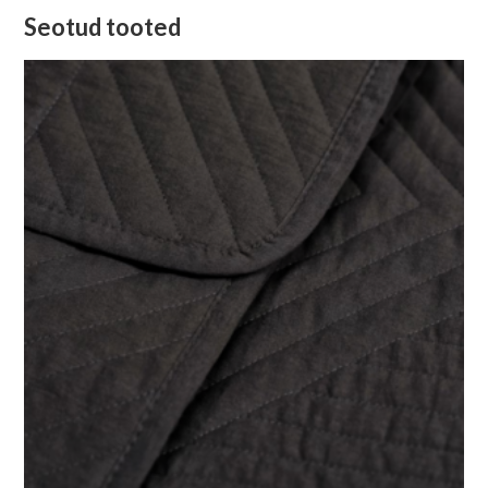
Seotud tooted
Algne
Current
hind
price
oli:
is:
89,95 €.
49,99 €.