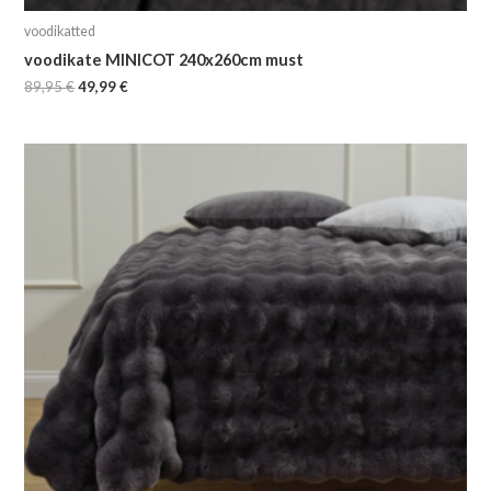
voodikatted
voodikate MINICOT 240x260cm must
89,95
€
49,99
€