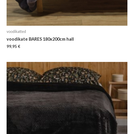
voodikatted
voodikate BARES 180x200cm hall
99,95
€
Algne
Current
hind
price
oli:
is:
99,95 €.
59,99 €.