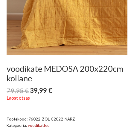
voodikate MEDOSA 200x220cm
kollane
79,95
€
39,99
€
Laost otsas
Tootekood:
76022-ZOL-C2022-NARZ
Kategooria:
voodikatted