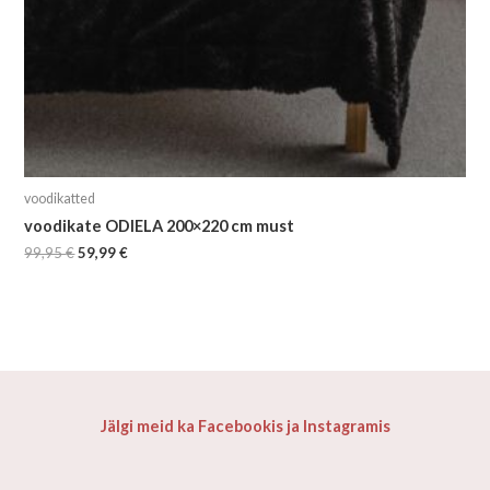
voodikatted
voodikate ODIELA 200×220 cm must
99,95
€
59,99
€
Jälgi meid ka Facebookis ja Instagramis