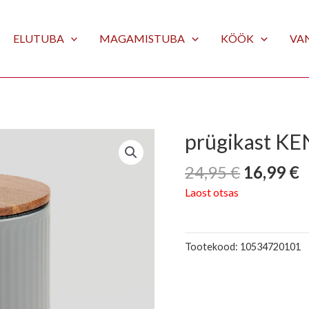
ELUTUBA
MAGAMISTUBA
KÖÖK
VA
Algne
C
prügikast KE
hind
p
oli:
is
24,95
€
16,99
€
24,95 €.
1
Laost otsas
Tootekood:
10534720101