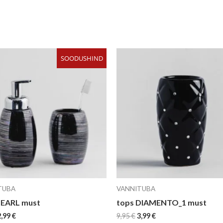
Algne
Current
Algne
Current
SOODUSHIND
hind
price
hind
price
li:
is:
oli:
is:
,95 €.
2,99 €.
9,95 €.
3,99 €.
TUBA
VANNITUBA
PEARL must
tops DIAMENTO_1 must
2,99
€
9,95
€
3,99
€