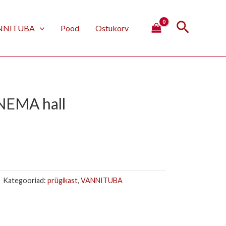
Search
NNITUBA
Pood
Ostukorv
urrent
NEMA hall
rice
:
6,99 €.
Kategooriad:
prügikast
,
VANNITUBA