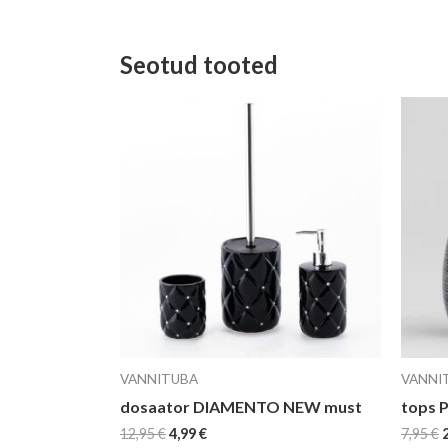
Seotud tooted
Algne
Current
hind
price
oli:
is:
o
12,95 €.
4,99 €.
7
VANNITUBA
VANNI
dosaator DIAMENTO NEW must
tops 
12,95
€
4,99
€
7,95
€