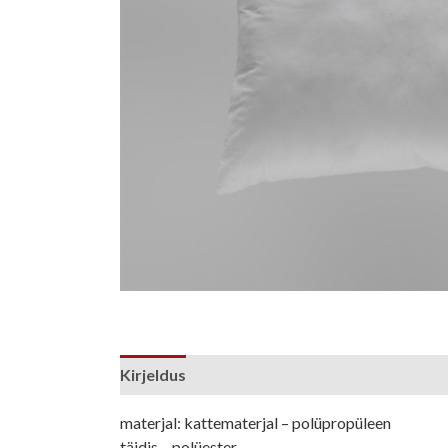
Kirjeldus
materjal: kattematerjal – polüpropüleen
täidis – polüester