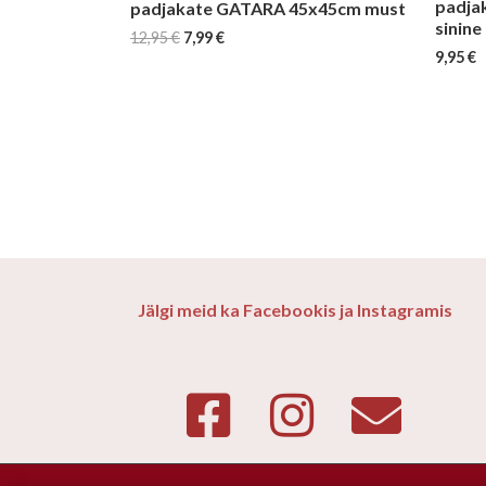
padja
padjakate GATARA 45x45cm must
sinine
12,95
€
7,99
€
9,95
€
Jälgi meid ka Facebookis ja Instagramis