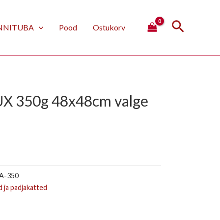
Search
NNITUBA
Pood
Ostukorv
LUX 350g 48x48cm valge
A-350
d ja padjakatted