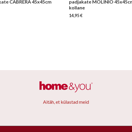
kate CABRERA 45x45cm
padjakate MOLINIO 45x45c
kollane
14,95
€
Aitäh, et külastad meid