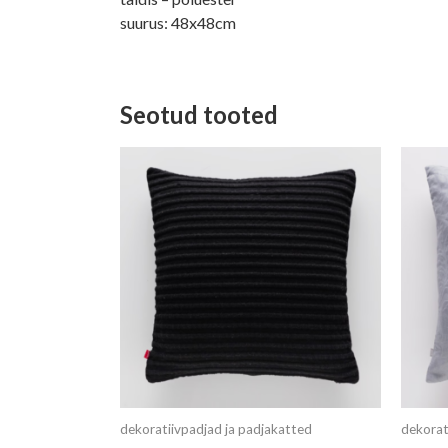
suurus: 48x48cm
Seotud tooted
Algne
Current
hind
price
oli:
is:
12,95 €.
7,99 €.
dekoratiivpadjad ja padjakatted
dekorat