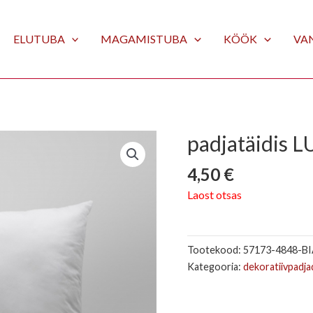
ge
ELUTUBA
MAGAMISTUBA
KÖÖK
VA
padjatäidis 
4,50
€
Laost otsas
Tootekood:
57173-4848-BI
Kategooria:
dekoratiivpadja