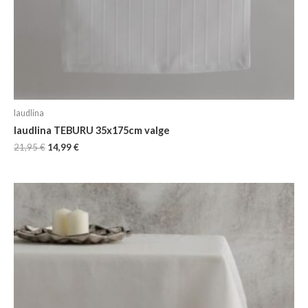
laudlina
laudlina TEBURU 35x175cm valge
21,95
€
14,99
€
Algne
Current
hind
price
oli:
is:
24,95 €.
16,99 €.