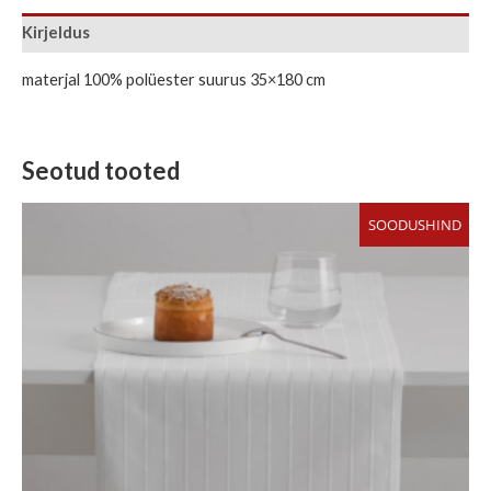
Kirjeldus
materjal 100% polüester suurus 35×180 cm
Seotud tooted
Algne
Current
SOODUSHIND
hind
price
oli:
is:
21,95 €.
14,99 €.