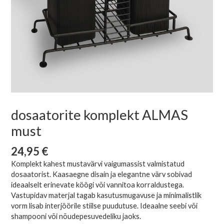
dosaatorite komplekt ALMAS
must
24,95
€
Komplekt kahest mustavärvi vaigumassist valmistatud
dosaatorist. Kaasaegne disain ja elegantne värv sobivad
ideaalselt erinevate köögi või vannitoa korraldustega.
Vastupidav materjal tagab kasutusmugavuse ja minimalistlik
vorm lisab interjöörile stiilse puudutuse. Ideaalne seebi või
shampooni või nõudepesuvedeliku jaoks.