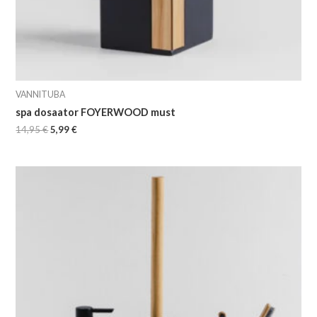
VANNITUBA
spa dosaator FOYERWOOD must
14,95
€
5,99
€
Algne
Current
hind
price
oli:
is:
12,95 €.
4,99 €.