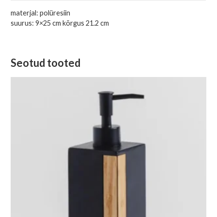
materjal: polüresiin
suurus: 9×25 cm kõrgus 21.2 cm
Seotud tooted
Algne
Current
hind
price
oli:
is:
14,95 €.
5,99 €.