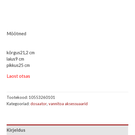
Mõõtmed
kõrgus
21,2 cm
laius
9 cm
pikkus
25 cm
Laost otsas
Tootekood:
10553260101
Kategooriad:
dosaator
,
vannitoa aksessuaarid
Kirjeldus