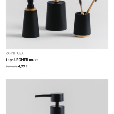
VANNITUBA
tops LEGNER must
12,95
€
4,99
€
Algne
Current
hind
price
oli:
is:
14,95 €.
5,99 €.